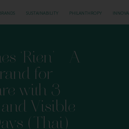
BRANDS
SUSTAINABILITY
PHILANTHROPY
INNOVA
s ‘Rien’ – A
rand for
re with 3
 and Visible
Days (Thai)