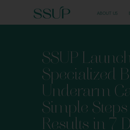
ABOUT US
SSUP Launche
Specialized B
Underarm Ca
Simple Steps
Results in 7 