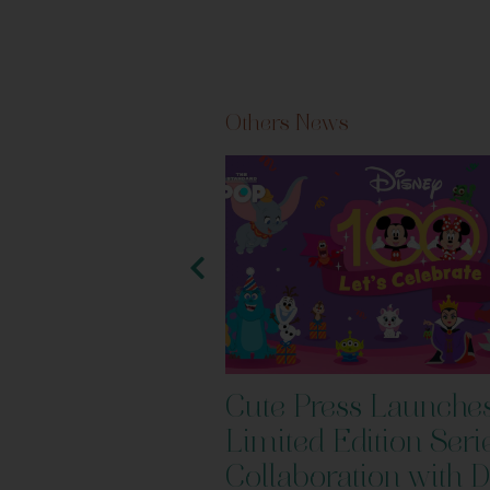
Others News
BQ Plaza –
Cute Press Launche
’s Favorite
Limited Edition Seri
ry-free
Collaboration with 