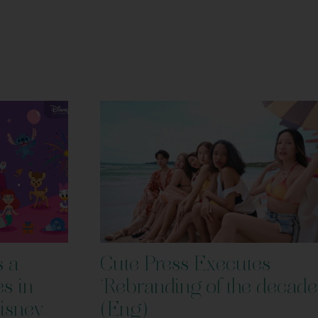
s a
Cute Press Executes
es in
‘Rebranding of the decade
Disney
(Eng)