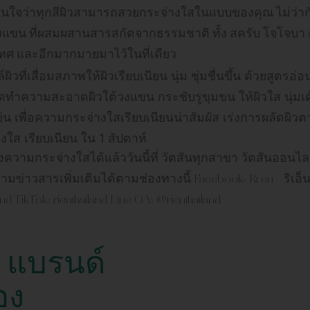
มั่นใจว่าทุกสีผิวสามารถสวยกระจ่างใสในแบบของคุณ ไม่ว่า
วงแขน ที่ผสมผสานสารสกัดจากธรรมชาติ ทั้ง สครับ โจโจบา 
เทศ และอีกมากมายมาไว้ในที่เดียว
ิวที่เสื่อมสภาพให้ผิวเรียบเนียน นุ่ม ชุ่มชื่นขึ้น ด้วยสูตรอ
็ดทำความสะอาดผิวใต้วงแขน กระชับรูขุมขน ให้ผิวใส นุ่มเด
้น เพื่อความกระจ่างใสเรียบเนียนน่าสัมผัส เร่งการผลัดผิว
ใส เรียบเนียน ใน 1 สัปดาห์
ิ้งความกระจ่างใสได้แล้ววันนี้ที่ วัตสันทุกสาขา วัตสันออน
าวสารเพิ่มเติมได้ตามช่องทางนี้ Facebook: Ri en – ริเอ็น Tw
land TikTok: rienthailand Line OA: @rienthailand
น) แบรนด์
อง