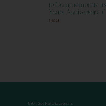
s Bye Bye
to Commemorate it
Thai)
Years Anniversary. (
31.10.23
89/1 Soi Ratchataphan,