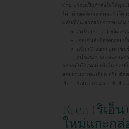
ข้าม พร้อมเป็นกำลังใจให้คุณ
ได้ ด้วยผลิตภัณฑ์ดูแลผิวใต้
พลับญี่ปุ่น สารสกัดจากชะเอม
สครับ (Scrub) ขจัดเซลล์ผ
เอสเซ้นส์ (Essence) เช
ครีม (Cream) สูตรเข้มข
สม่ำเสมอ วงแขนกระจ่าง
อยากมั่นใจสุดแบบริเอ็น ช้อปป
สอบถามรายละเอียด หรือ ติดตามข่
Ri en – ริเอ็น Instagram: rienthai
Ri en (ริเอ็
ใหม่แกะกล่