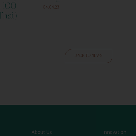
s 100
04.04.23
Thai)
BACK TO NEWS
About Us
Innovation